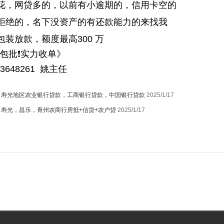
花，网贷多的，以前有小逾期的，信用卡空的
拒绝的，名下没资产的有还款能力的来找我
包装放款，额度最高300 万
❗包批❗实力收单》
653648261 姚主任
：
寿光地区农业银行贷款，工商银行贷款，中国银行贷款
2025/1/17
：
寿光，昌乐，青州农商行房抵+信贷+农户贷
2025/1/17