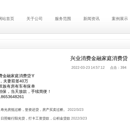
网站首页
关于公司
服务范围
新闻资讯
案例展示
兴业消费金融家庭消费贷
2022-03-23 14:57:12 点击：
394
费金融家庭消费贷🏅
，夫妻双签40万
班族有房有车有保单
担保，当天放款，手续简便！
8653648261
：
寿光房抵过桥，垫资还贷，房产买卖过桥。
2022/3/23
：
日照银行阳光贷，打卡工资贷款，公积金贷款
2022/3/23