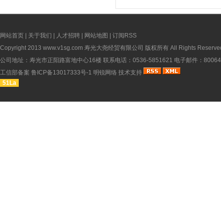
网站首页
|
关于我们
|
人才招聘
|
网站地图
|
订阅RSS
Copyright 2013
www.v1sg.com
寿光大尧经贸有限公司 版权所有 All Rights Reserve
公司地址：寿光市正阳路富地中心16楼 联系电话：0536-5851621 电子邮件：8006451
工信部备案
鲁ICP备13017333号-1
明锐网络
技术支持
51La