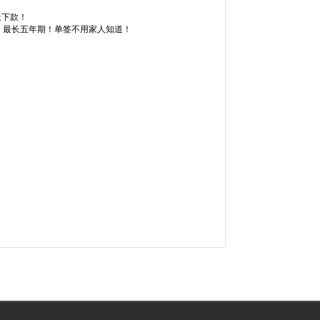
天下款！
6厘！最长五年期！单签不用家人知道！