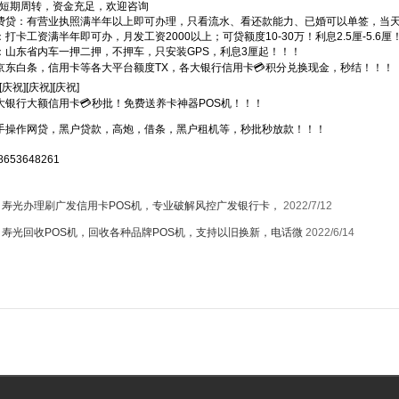
短期周转，资金充足，欢迎咨询
费贷：有营业执照满半年以上即可办理，只看流水、看还款能力、已婚可以单签，当
：打卡工资满半年即可办，月发工资2000以上；可贷额度10-30万！利息2.5厘-5.
：山东省内车一押二押，不押车，只安装GPS，利息3厘起！！！
京东白条，信用卡等各大平台额度TX，各大银行信用卡💳积分兑换现金，秒结！！！
庆祝][庆祝][庆祝]
大银行大额信用卡💳秒批！免费送养卡神器POS机！！！
一手操作网贷，黑户贷款，高炮，借条，黑户租机等，秒批秒放款！！！
653648261
：
寿光办理刷广发信用卡POS机，专业破解风控广发银行卡，
2022/7/12
：
寿光回收POS机，回收各种品牌POS机，支持以旧换新，电话微
2022/6/14