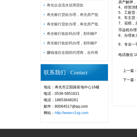
房产解押，
寿光企业流水信用贷款
4、经营消
5、工薪贷
寿光银行贷款办理，寿光房产抵
6、车主贷
7、花呗，
寿光银行贷款办理，寿光房产抵
🉑远程办理[
寿光银行收款码办理，秒到账P
8、办理各
寿光银行收款码办理，秒到账P
9、专业
赚钱项目全国招代理商，合作商
电话微信 18
上一篇
联系我们 Contact
下一篇
地址：寿光市正阳路富地中心16楼
电话：0536-5851621
电话：18653648261
邮件：80064517@qq.com
网站：
http://www.v1sg.com