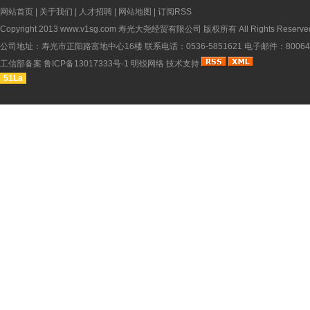
网站首页
|
关于我们
|
人才招聘
|
网站地图
|
订阅RSS
Copyright 2013
www.v1sg.com
寿光大尧经贸有限公司 版权所有 All Rights Reserve
公司地址：寿光市正阳路富地中心16楼 联系电话：0536-5851621 电子邮件：8006451
工信部备案
鲁ICP备13017333号-1
明锐网络
技术支持
51La