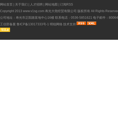
网站首页
|
关于我们
|
人才招聘
|
网站地图
|
订阅RSS
Copyright 2013
www.v1sg.com
寿光大尧经贸有限公司 版权所有 All Rights Reserve
公司地址：寿光市正阳路富地中心16楼 联系电话：0536-5851621 电子邮件：8006451
工信部备案
鲁ICP备13017333号-1
明锐网络
技术支持
51La